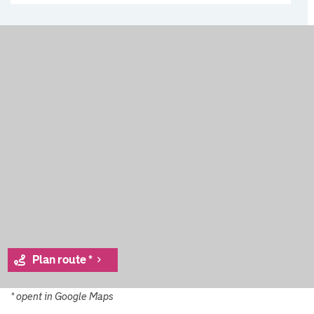
Plan route *
* opent in Google Maps