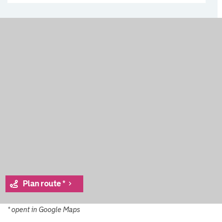
Plan route *
* opent in Google Maps