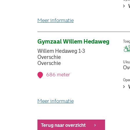
over stemlocatie Voetbalv
Meer informatie
Gymzaal Willem Hedaweg
Toeg
Willem Hedaweg 1-3
Overschie
U ku
Overschie
Ov
686 meter
Open
over stemlocatie Gymza
Meer informatie
Terug naar overzicht