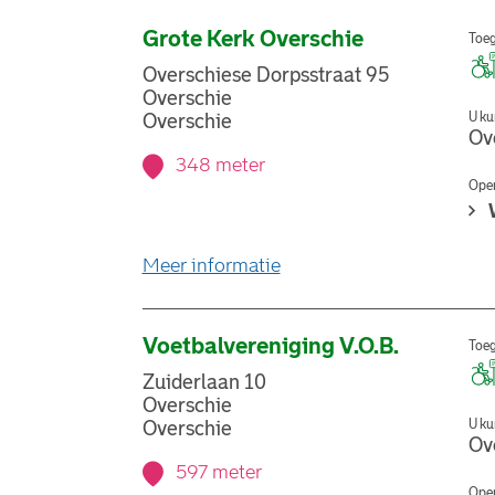
Grote Kerk Overschie
Toeg
Overschiese Dorpsstraat 95
Overschie
U ku
Overschie
Ov
348 meter
Open
over stemlocatie Grote K
Meer informatie
Voetbalvereniging V.O.B.
Toeg
Zuiderlaan 10
Overschie
U ku
Overschie
Ov
597 meter
Open