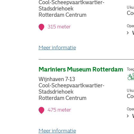
Cool-Scheepvaartkwartier-
U ku
Stadsdriehoek
Co
Rotterdam Centrum
315 meter
Open
over stemlocatie Centrale
Meer informatie
Mariniers Museum Rotterdam
Toeg
Wijnhaven 7-13
Cool-Scheepvaartkwartier-
U ku
Stadsdriehoek
Co
Rotterdam Centrum
475 meter
Open
over stemlocatie Marini
Meer informatie