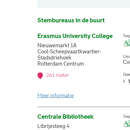
Stembureaus in de buurt
Erasmus University College
Toeg
Nieuwemarkt 1A
Cool-Scheepvaartkwartier-
U ku
Stadsdriehoek
Co
Rotterdam Centrum
261 meter
Open
over stemlocatie Erasmus
Meer informatie
Centrale Bibliotheek
Toeg
Librijesteeg 4