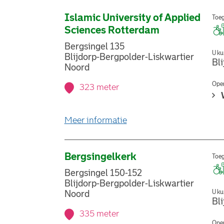
Islamic University of Applied
Toeg
Sciences Rotterdam
Bergsingel 135
U ku
Blijdorp-Bergpolder-Liskwartier
Bl
Noord
Open
323 meter
over stemlocatie Islamic
Meer informatie
Bergsingelkerk
Toeg
Bergsingel 150-152
Blijdorp-Bergpolder-Liskwartier
U ku
Noord
Bl
335 meter
Open