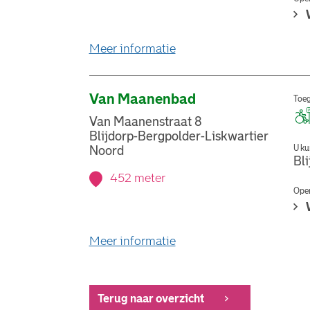
over stemlocatie Bergsin
Meer informatie
Van Maanenbad
Toeg
Van Maanenstraat 8
Blijdorp-Bergpolder-Liskwartier
U ku
Noord
Bl
452 meter
Open
over stemlocatie Van M
Meer informatie
Terug naar overzicht