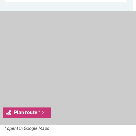
Plan route *
* opent in Google Maps