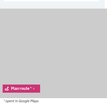
Plan route *
* opent in Google Maps