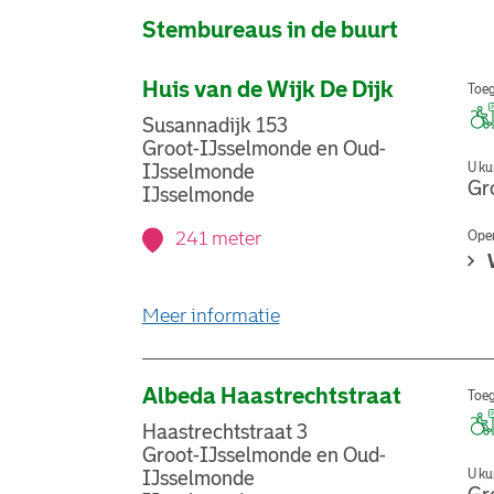
Stembureaus in de buurt
Huis van de Wijk De Dijk
Toeg
Susannadijk 153
Groot-IJsselmonde en Oud-
U ku
IJsselmonde
Gr
IJsselmonde
241 meter
Open
over stemlocatie Huis va
Meer informatie
Albeda Haastrechtstraat
Toeg
Haastrechtstraat 3
Groot-IJsselmonde en Oud-
U ku
IJsselmonde