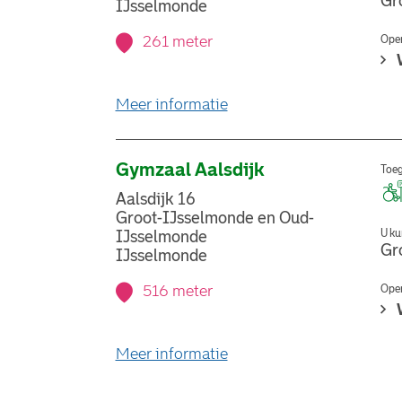
Gr
IJsselmonde
261 meter
Open
over stemlocatie Albeda 
Meer informatie
Gymzaal Aalsdijk
Toeg
Aalsdijk 16
Groot-IJsselmonde en Oud-
U ku
IJsselmonde
Gr
IJsselmonde
516 meter
Open
over stemlocatie Gymzaal
Meer informatie