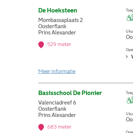
De Hoeksteen
Toeg
Mombassaplaats 2
Oosterflank
U ku
Prins Alexander
Oo
529 meter
Open
over stemlocatie De Hoe
Meer informatie
Basisschool De Pionier
Toeg
Valenciadreef 6
Oosterflank
U ku
Prins Alexander
Oo
683 meter
Open