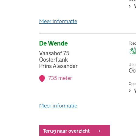
over stemlocatie Basissc
Meer informatie
De Wende
Toeg
Vaasahof 75
Oosterflank
U ku
Prins Alexander
Oo
735 meter
Open
over stemlocatie De Wen
Meer informatie
Terug naar overzicht