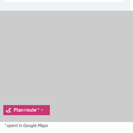
Plan route *
* opent in Google Maps