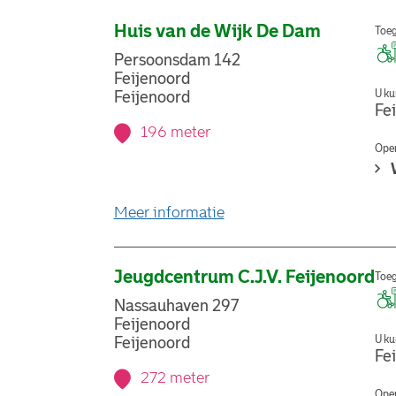
Huis van de Wijk De Dam
Toeg
Persoonsdam 142
Feijenoord
U ku
Feijenoord
Fe
196 meter
Open
over stemlocatie Huis v
Meer informatie
Jeugdcentrum C.J.V. Feijenoord
Toeg
Nassauhaven 297
Feijenoord
U ku
Feijenoord
Fe
272 meter
Open