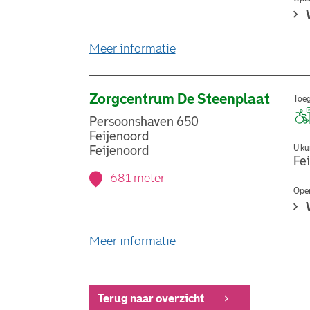
over stemlocatie Jeugdce
Meer informatie
Zorgcentrum De Steenplaat
Toeg
Persoonshaven 650
Feijenoord
U ku
Feijenoord
Fe
681 meter
Open
over stemlocatie Zorgcen
Meer informatie
Terug naar overzicht