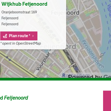
Wijkhub Feijenoord
Oranjeboomstraat 169
Feijenoord
Feijenoord
Plan route *
* opent in OpenStreetMap
ad
Feijenoord