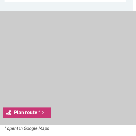
Plan route *
* opent in Google Maps