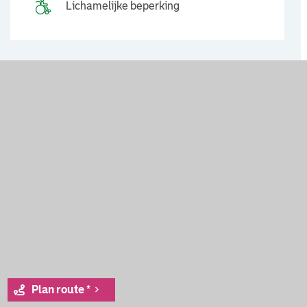
Lichamelijke beperking
Plan route *