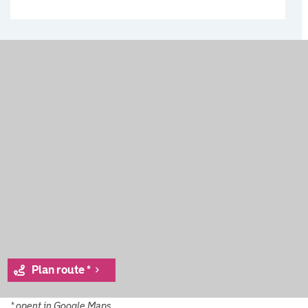
Plan route *
* opent in Google Maps