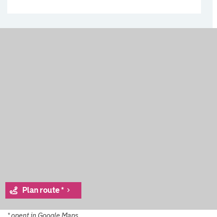
Plan route *
* opent in Google Maps