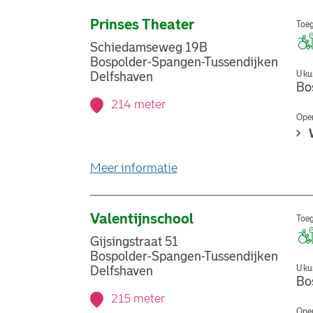
Prinses Theater
Toeg
Schiedamseweg 19B
Bospolder-Spangen-Tussendijken
U ku
Delfshaven
Bo
214 meter
Open
over stemlocatie Prinses
Meer informatie
Valentijnschool
Toeg
Gijsingstraat 51
Bospolder-Spangen-Tussendijken
U ku
Delfshaven
Bo
215 meter
Open