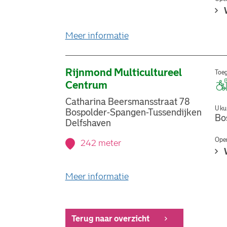
over stemlocatie Valentij
Meer informatie
Rijnmond Multicultureel
Toeg
Centrum
Catharina Beersmansstraat 78
U ku
Bospolder-Spangen-Tussendijken
Bo
Delfshaven
Open
242 meter
over stemlocatie Rijnmon
Meer informatie
Terug naar overzicht