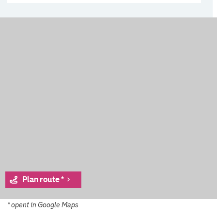
Plan route *
* opent in Google Maps