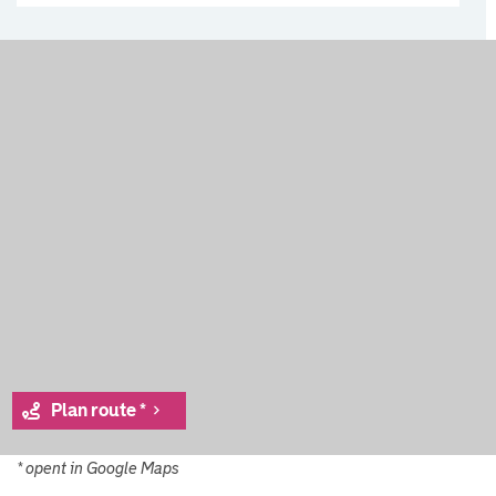
Plan route *
* opent in Google Maps